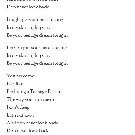
Don’t ever look back
I might get your heart racing
In my skin-tight jeans
Be your teenage dream tonight
Let you put your hands on me
In my skin-tight jeans
Be your teenage dream tonight
You make me
Feel like
I’m living a Teenage Dream
The way you turn me on
I can’t sleep
Let’s runaway
And don’t ever look back
Don’t ever look back