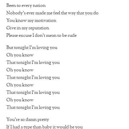
Been to every nation
Nobody’s ever made me feel the way that you do
You know my motivation
Give in my reputation
Please excuse I don’t mean to be rude
But tonight I’m loving you
Oh you know
That tonight I’m loving you
Oh you know
That tonight I’m loving you
Oh you know
That tonight I’m loving you
Oh you know
That tonight I’m loving you
You’re so damn pretty
If I had a type than baby it would be you