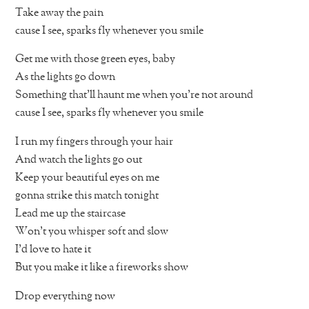
Take away the pain
cause I see, sparks fly whenever you smile
Get me with those green eyes, baby
As the lights go down
Something that’ll haunt me when you’re not around
cause I see, sparks fly whenever you smile
I run my fingers through your hair
And watch the lights go out
Keep your beautiful eyes on me
gonna strike this match tonight
Lead me up the staircase
Won’t you whisper soft and slow
I’d love to hate it
But you make it like a fireworks show
Drop everything now