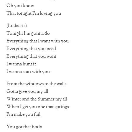
Oh you know
That tonight I’m loving you
(Ludacris)
Tonight I’m gonna do
Everything that I want with you
Everything that you need
Everything that you want
I wanna hunt it
I wanna start with you
From the windows to the walls
Gotta give you my all
Winter and the Summer my all
When I get you one that springs
I’m make you fail
You got that body