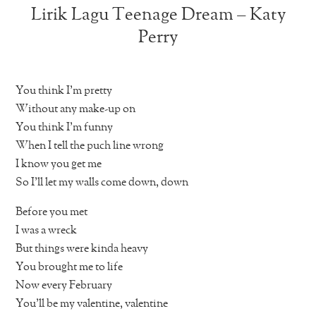
Lirik Lagu Teenage Dream – Katy
Perry
You think I’m pretty
Without any make-up on
You think I’m funny
When I tell the puch line wrong
I know you get me
So I’ll let my walls come down, down
Before you met
I was a wreck
But things were kinda heavy
You brought me to life
Now every February
You’ll be my valentine, valentine