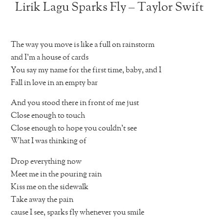
Lirik Lagu Sparks Fly – Taylor Swift
The way you move is like a full on rainstorm
and I’m a house of cards
You say my name for the first time, baby, and I
Fall in love in an empty bar
And you stood there in front of me just
Close enough to touch
Close enough to hope you couldn’t see
What I was thinking of
Drop everything now
Meet me in the pouring rain
Kiss me on the sidewalk
Take away the pain
cause I see, sparks fly whenever you smile