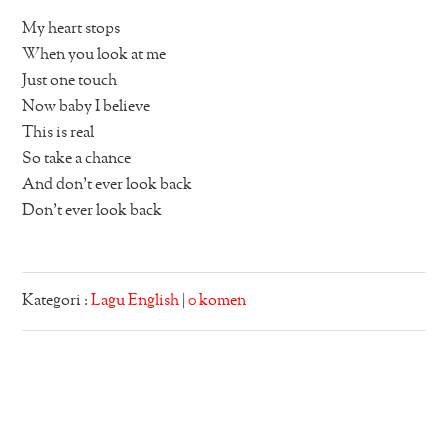
My heart stops
When you look at me
Just one touch
Now baby I believe
This is real
So take a chance
And don’t ever look back
Don’t ever look back
Kategori :
Lagu English
|
0 komen