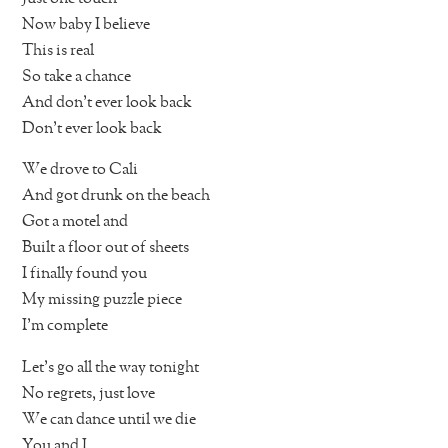
Now baby I believe
This is real
So take a chance
And don’t ever look back
Don’t ever look back
We drove to Cali
And got drunk on the beach
Got a motel and
Built a floor out of sheets
I finally found you
My missing puzzle piece
I’m complete
Let’s go all the way tonight
No regrets, just love
We can dance until we die
You and I