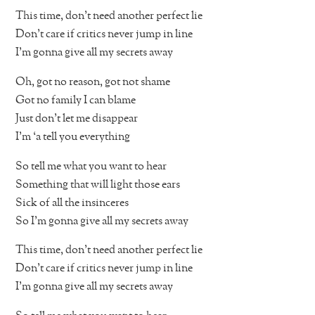
This time, don’t need another perfect lie
Don’t care if critics never jump in line
I’m gonna give all my secrets away
Oh, got no reason, got not shame
Got no family I can blame
Just don’t let me disappear
I’m ‘a tell you everything
So tell me what you want to hear
Something that will light those ears
Sick of all the insinceres
So I’m gonna give all my secrets away
This time, don’t need another perfect lie
Don’t care if critics never jump in line
I’m gonna give all my secrets away