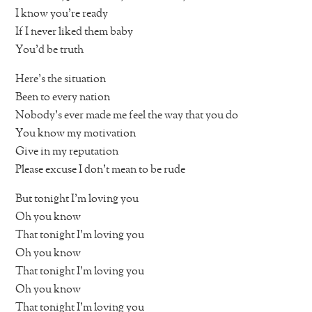
I know you’re ready
If I never liked them baby
You’d be truth
Here’s the situation
Been to every nation
Nobody’s ever made me feel the way that you do
You know my motivation
Give in my reputation
Please excuse I don’t mean to be rude
But tonight I’m loving you
Oh you know
That tonight I’m loving you
Oh you know
That tonight I’m loving you
Oh you know
That tonight I’m loving you