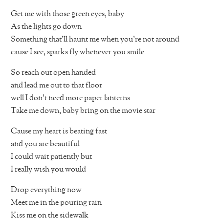
Get me with those green eyes, baby
As the lights go down
Something that’ll haunt me when you’re not around
cause I see, sparks fly whenever you smile
So reach out open handed
and lead me out to that floor
well I don’t need more paper lanterns
Take me down, baby bring on the movie star
Cause my heart is beating fast
and you are beautiful
I could wait patiently but
I really wish you would
Drop everything now
Meet me in the pouring rain
Kiss me on the sidewalk