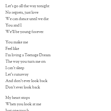
Let’s go all the way tonight
No regrets, just love
We can dance until we die
You and I
We’ll be young forever
You make me
Feel like
I’m living a Teenage Dream
The way you turn me on
I can’t sleep
Let’s runaway
And don’t ever look back
Don’t ever look back
My heart stops
When you look at me
Just one touch