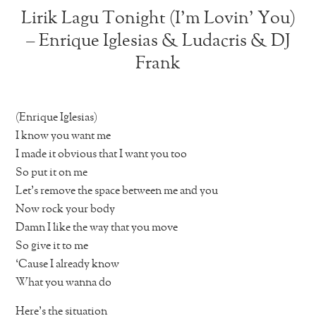
Lirik Lagu Tonight (I’m Lovin’ You)
– Enrique Iglesias & Ludacris & DJ
Frank
(Enrique Iglesias)
I know you want me
I made it obvious that I want you too
So put it on me
Let’s remove the space between me and you
Now rock your body
Damn I like the way that you move
So give it to me
‘Cause I already know
What you wanna do
Here’s the situation