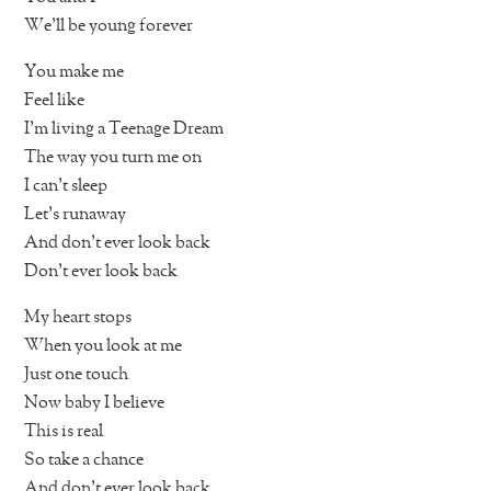
We’ll be young forever
You make me
Feel like
I’m living a Teenage Dream
The way you turn me on
I can’t sleep
Let’s runaway
And don’t ever look back
Don’t ever look back
My heart stops
When you look at me
Just one touch
Now baby I believe
This is real
So take a chance
And don’t ever look back