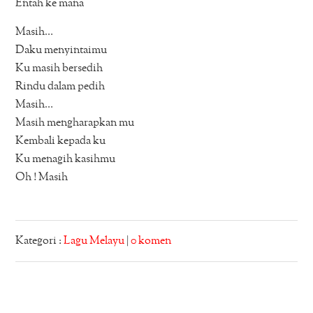
Entah ke mana
Masih…
Daku menyintaimu
Ku masih bersedih
Rindu dalam pedih
Masih…
Masih mengharapkan mu
Kembali kepada ku
Ku menagih kasihmu
Oh ! Masih
Kategori :
Lagu Melayu
|
0 komen