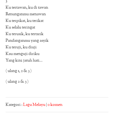
3
Ku tertawan, ku di tawan
Renunganmu menawan
Ku terpikat, ku terikat
Ku selalu teringat
Ku terusik, ku tertarik
Pandanganmu yang asyik
Ku teruji, ku diuji
Kau menguji diriku
Yang kini jatuh hati…
( ulang 1, 2 & 3 )
( ulang 2 & 3 )
Kategori :
Lagu Melayu
|
0 komen