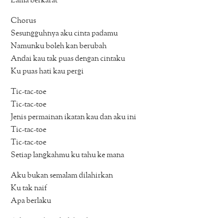
Lama berkarat
Chorus
Sesungguhnya aku cinta padamu
Namunku boleh kan berubah
Andai kau tak puas dengan cintaku
Ku puas hati kau pergi
Tic-tac-toe
Tic-tac-toe
Jenis permainan ikatan kau dan aku ini
Tic-tac-toe
Tic-tac-toe
Setiap langkahmu ku tahu ke mana
Aku bukan semalam dilahirkan
Ku tak naif
Apa berlaku