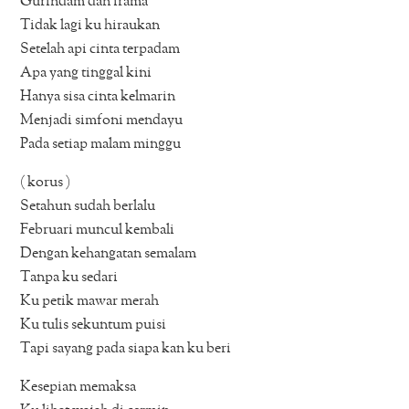
Gurindam dan irama
Tidak lagi ku hiraukan
Setelah api cinta terpadam
Apa yang tinggal kini
Hanya sisa cinta kelmarin
Menjadi simfoni mendayu
Pada setiap malam minggu
( korus )
Setahun sudah berlalu
Februari muncul kembali
Dengan kehangatan semalam
Tanpa ku sedari
Ku petik mawar merah
Ku tulis sekuntum puisi
Tapi sayang pada siapa kan ku beri
Kesepian memaksa