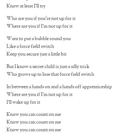
Know at least I’ll try
Who are you if you’re not up for it
Where are you if I’m not up for it
Want to put a bubble round you
Like a force field switch
Keep you secure just a little bit
But I know a secret child is just a silly trick
Who grows up to lose that force field switch
In between a hands on and a hands off apprenticeship
Where are you if I’m not up for it
I’ll wake up for it
Know you can count on me
Know you can count on me
Know you can count on me