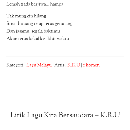
Lemah tiada berjiwa… hampa
Tak mungkin hilang
Sinar bintang tetap terus gemilang
Dan jasamu, segala baktimu
Akan terus kekal ke akhir waktu
Kategori :
Lagu Melayu
| Artis :
K.R.U
|
0 komen
Lirik Lagu Kita Bersaudara – K.R.U