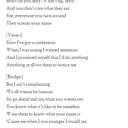
Boys call you sexy (What’s up, sexy)
And you don’t care what they say
See, everytime you turn around
They scream your name
[Verse 1]
Now I’ve got a confession
When I was young I wanted attention
And I promised myself that I’d do anything
Anything at all for them to notice me
[Bridge:]
But I ain’t complaining
We all wanna be famous
So go ahead and say what you wanna say
You know what it’s like to be nameless
Want them to know what your name is
‘Cause see when I was younger I would say