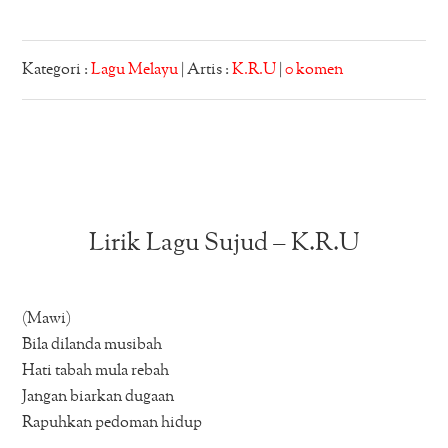
Kategori :
Lagu Melayu
| Artis :
K.R.U
|
0 komen
Lirik Lagu Sujud – K.R.U
(Mawi)
Bila dilanda musibah
Hati tabah mula rebah
Jangan biarkan dugaan
Rapuhkan pedoman hidup