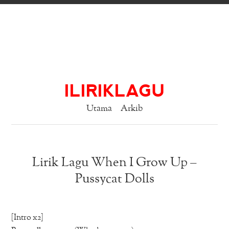
ILIRIKLAGU
Utama
Arkib
Lirik Lagu When I Grow Up –
Pussycat Dolls
[Intro x2]