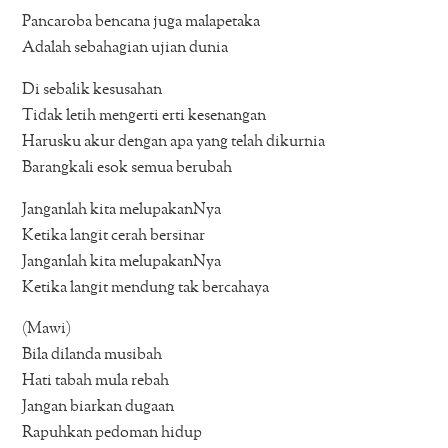
Pancaroba bencana juga malapetaka
Adalah sebahagian ujian dunia
Di sebalik kesusahan
Tidak letih mengerti erti kesenangan
Harusku akur dengan apa yang telah dikurnia
Barangkali esok semua berubah
Janganlah kita melupakanNya
Ketika langit cerah bersinar
Janganlah kita melupakanNya
Ketika langit mendung tak bercahaya
(Mawi)
Bila dilanda musibah
Hati tabah mula rebah
Jangan biarkan dugaan
Rapuhkan pedoman hidup