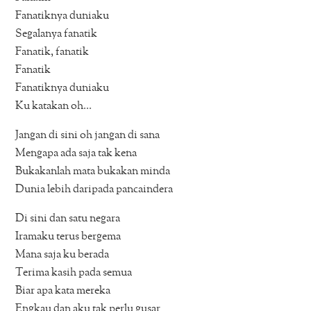
Fanatiknya duniaku
Segalanya fanatik
Fanatik, fanatik
Fanatik
Fanatiknya duniaku
Ku katakan oh…
Jangan di sini oh jangan di sana
Mengapa ada saja tak kena
Bukakanlah mata bukakan minda
Dunia lebih daripada pancaindera
Di sini dan satu negara
Iramaku terus bergema
Mana saja ku berada
Terima kasih pada semua
Biar apa kata mereka
Engkau dan aku tak perlu gusar