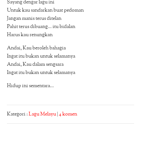
Sayang dengar lagu ini
Untuk kau sandarkan buat pedoman
Jangan manis terus ditelan
Pahit terus dibuang… itu bidalan
Harus kau renungkan
Andai, Kau beroleh bahagia
Ingat itu bukan untuk selamanya
Andai, Kau dalam sengsara
Ingat itu bukan untuk selamanya
Hidup ini sementara…
Kategori :
Lagu Melayu
|
4 komen