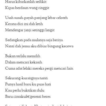
Harus kibarkanlah sedikit
Kipas berdaun wang ringgit
Usah susah-payah panjang lebar celoteh
Kerana diri ini dah letih
Mendengar janji setinggi langit
Sedangkan pada mulanya saja beriya
Nanti dah jemu aku dibiar bingung kecewa
Bukan terlalu memilih
Dalam mencari kekasih
Cuma adat lelaki mereka pergi mencari lain
Sekurang-kurangnya nanti
Punya hasil baru ku puas hati
Kau perlu buktikan dulu
Baru cintakuâ€¦gerenti beres