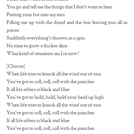
You go and tell me the things that I don’t want to hear
Putting your fist into my ears
Filling me up with the dread and the fear leaving you all in
pieces
Suddenly everything’s thrown in a spin
No time to grow a thicker skin
What kind of situation am I in now?
[Chorus]
When life tries to knock all the wind out of you
You’ve got to roll, roll, roll with the punches
If all life offers is black and blue
You’ve got to hold, hold, hold your head up high
When life tries to knock all the wind out of you
You’ve got to roll, roll, roll with the punches
If all life offers is black and blue
You’ve got to roll, roll, roll with the punches