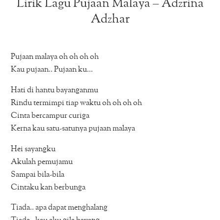
Lirik Lagu Pujaan Malaya – Adzrina
Adzhar
Pujaan malaya oh oh oh oh
Kau pujaan.. Pujaan ku…
Hati di hantu bayanganmu
Rindu termimpi tiap waktu oh oh oh oh
Cinta bercampur curiga
Kerna kau satu-satunya pujaan malaya
Hei sayangku
Akulah pemujamu
Sampai bila-bila
Cintaku kan berbunga
Tiada.. apa dapat menghalang