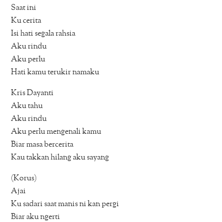
Saat ini
Ku cerita
Isi hati segala rahsia
Aku rindu
Aku perlu
Hati kamu terukir namaku
Kris Dayanti
Aku tahu
Aku rindu
Aku perlu mengenali kamu
Biar masa bercerita
Kau takkan hilang aku sayang
(Korus)
Ajai
Ku sadari saat manis ni kan pergi
Biar aku ngerti