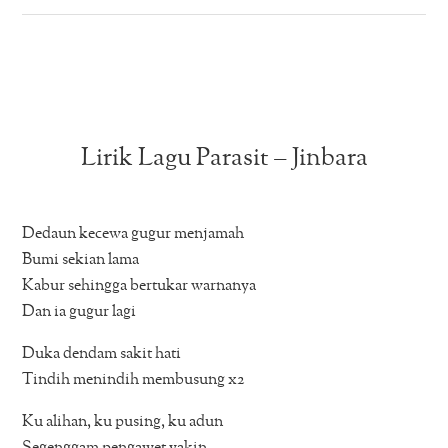
Lirik Lagu Parasit – Jinbara
Dedaun kecewa gugur menjamah
Bumi sekian lama
Kabur sehingga bertukar warnanya
Dan ia gugur lagi
Duka dendam sakit hati
Tindih menindih membusung x2
Ku alihan, ku pusing, ku adun
Segenggam pengawet yakin