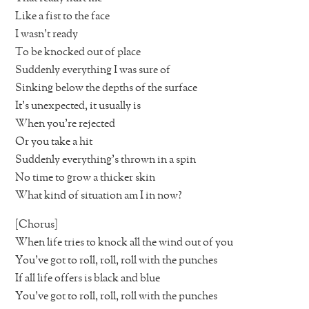
Like a fist to the face
I wasn’t ready
To be knocked out of place
Suddenly everything I was sure of
Sinking below the depths of the surface
It’s unexpected, it usually is
When you’re rejected
Or you take a hit
Suddenly everything’s thrown in a spin
No time to grow a thicker skin
What kind of situation am I in now?
[Chorus]
When life tries to knock all the wind out of you
You’ve got to roll, roll, roll with the punches
If all life offers is black and blue
You’ve got to roll, roll, roll with the punches