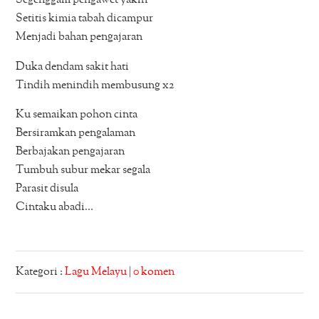
Setitis kimia tabah dicampur
Menjadi bahan pengajaran
Duka dendam sakit hati
Tindih menindih membusung x2
Ku semaikan pohon cinta
Bersiramkan pengalaman
Berbajakan pengajaran
Tumbuh subur mekar segala
Parasit disula
Cintaku abadi…
Kategori :
Lagu Melayu
|
0 komen