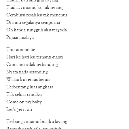
Tiada.. kau aku gila bayang
Tiada.. cintamu ku tak senang
Cemburu resah ku tak menentu
Dirimu segalanya sempurna
Oh kanda sungguh aku tergoda
Pujaan malaya
This aint no lie
Hari ke hari ku ternanti-nanti
Cinta mu tidak terbanding
Nyata tiada setanding
Walau ku rentas benua
Terbentang luas angkasa
Tak seluas cintaku
Come on my baby
Let’s get it on
Terbang cintamu buatku layang