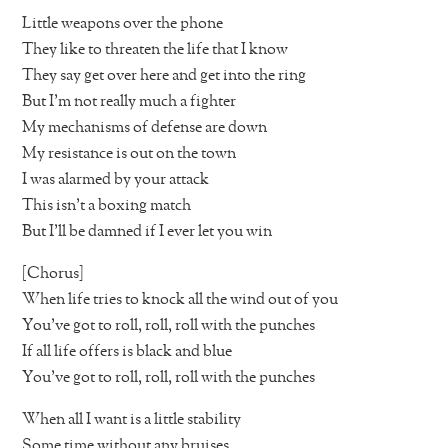
Little weapons over the phone
They like to threaten the life that I know
They say get over here and get into the ring
But I’m not really much a fighter
My mechanisms of defense are down
My resistance is out on the town
I was alarmed by your attack
This isn’t a boxing match
But I’ll be damned if I ever let you win
[Chorus]
When life tries to knock all the wind out of you
You’ve got to roll, roll, roll with the punches
If all life offers is black and blue
You’ve got to roll, roll, roll with the punches
When all I want is a little stability
Some time without any bruises