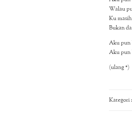
Walau p
Ku masih 
Bukan da
Aku pun 
Aku pun b
(ulang *)
Kategori 