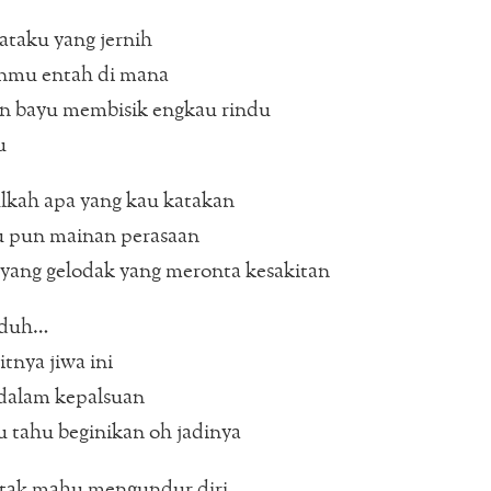
ataku yang jernih
mu entah di mana
 bayu membisik engkau rindu
u
lkah apa yang kau katakan
 pun mainan perasaan
 yang gelodak yang meronta kesakitan
duh…
tnya jiwa ini
dalam kepalsuan
 tahu beginikan oh jadinya
tak mahu mengundur diri