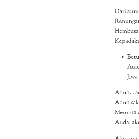
Dari airm
Renungan
Hembusan
Kepadak
Betu
Atau
Jiwa
Aduh… a
Aduh saki
Meronta 
Andai aku
Aku pun 