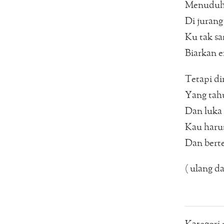
Menuduh
Di jurang
Ku tak sa
Biarkan e
Tetapi d
Yang tahu
Dan luka
Kau harus
Dan berte
( ulang da