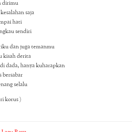
 dirimu
 kesalahan saja
mpai hati
ngkau sendiri
iriku dan juga temanmu
 kisah derita
 di dada, hanya kuharapkan
 bersabar
nang selalu
ri korus )