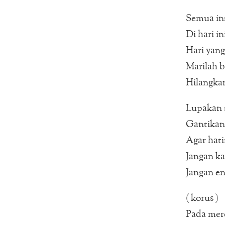
Semua in
Di hari in
Hari yang
Marilah b
Hilangka
Lupakan s
Gantikan 
Agar hat
Jangan ka
Jangan en
( korus )
Pada mer