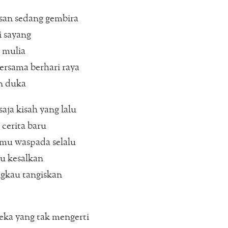
san sedang gembira
i sayang
 mulia
ersama berhari raya
n duka
aja kisah yang lalu
cerita baru
imu waspada selalu
u kesalkan
gkau tangiskan
eka yang tak mengerti