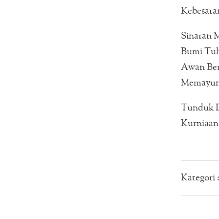
Kebesaran
Sinaran 
Bumi Tuh
Awan Ber
Memayun
Tunduk 
Kurniaan
Kategori 