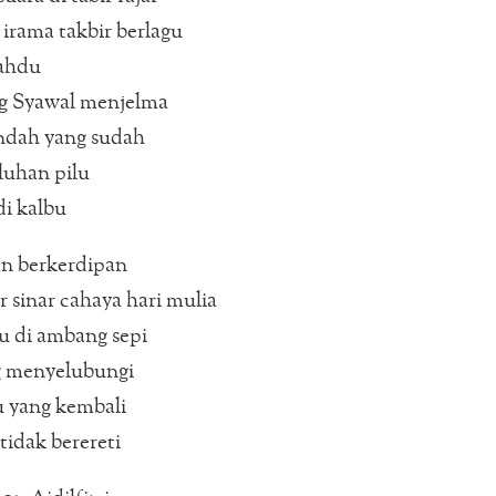
rama takbir berlagu
ahdu
g Syawal menjelma
ndah yang sudah
luhan pilu
i kalbu
an berkerdipan
 sinar cahaya hari mulia
 di ambang sepi
 menyelubungi
u yang kembali
tidak berereti