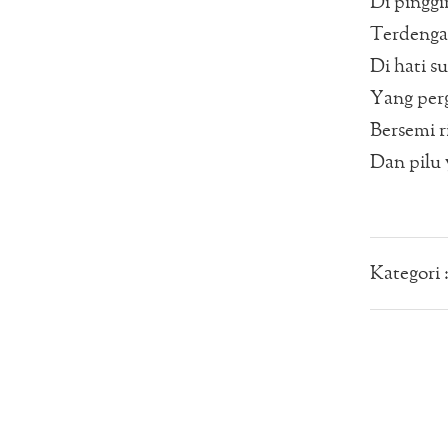
Di pinggir
Terdengar
Di hati s
Yang perg
Bersemi r
Dan pilu 
Kategori 