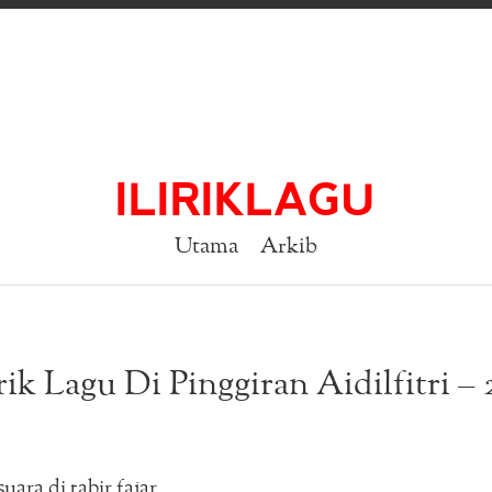
ILIRIKLAGU
Utama
Arkib
rik Lagu Di Pinggiran Aidilfitri –
uara di tabir fajar