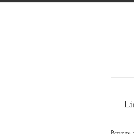
Li
Bergema s