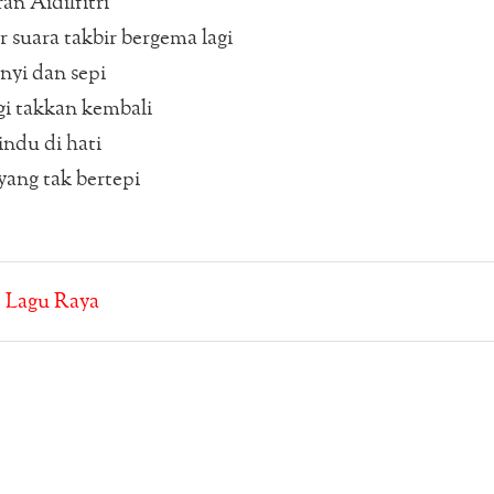
an Aidilfitri
 suara takbir bergema lagi
unyi dan sepi
i takkan kembali
indu di hati
yang tak bertepi
:
Lagu Raya