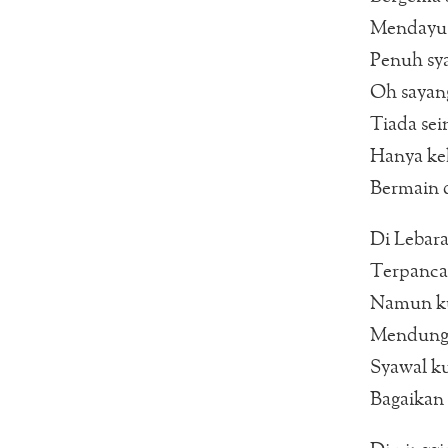
Mendayu i
Penuh sy
Oh sayan
Tiada sei
Hanya ke
Bermain d
Di Lebar
Terpancar
Namun ku
Mendung
Syawal k
Bagaikan 