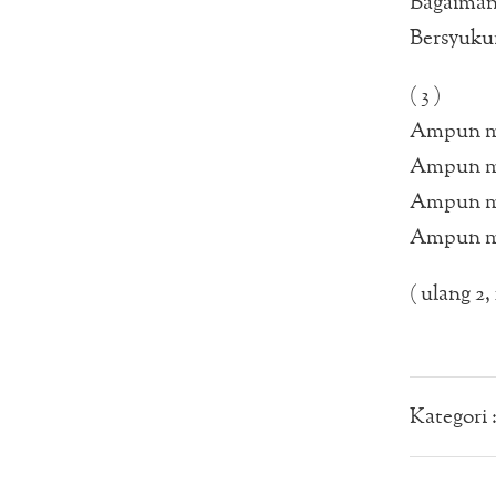
Bagaimana
Bersyukur
( 3 )
Ampun ma
Ampun ma
Ampun ma
Ampun maa
( ulang 2, 1
Kategori 