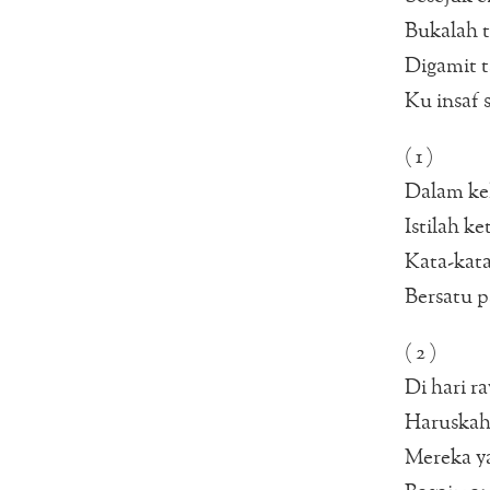
Bukalah t
Digamit t
Ku insaf 
( 1 )
Dalam keh
Istilah ke
Kata-kat
Bersatu 
( 2 )
Di hari ra
Haruskah 
Mereka ya