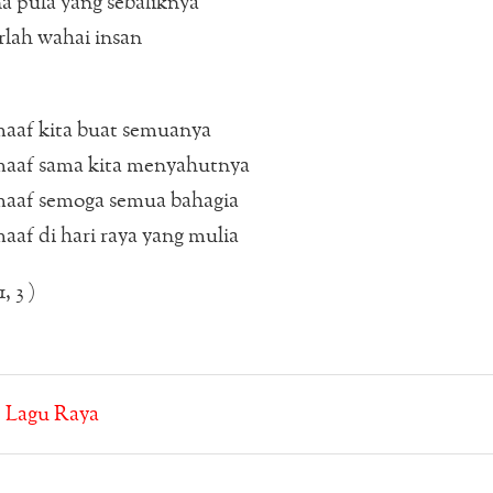
 pula yang sebaliknya
lah wahai insan
af kita buat semuanya
af sama kita menyahutnya
af semoga semua bahagia
f di hari raya yang mulia
, 3 )
:
Lagu Raya