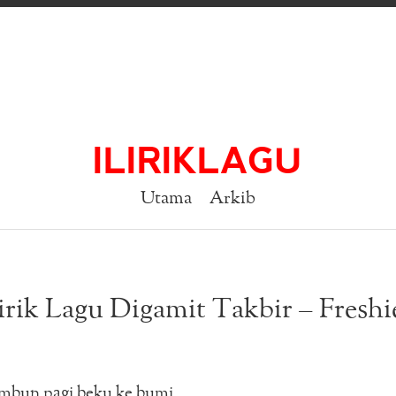
ILIRIKLAGU
Utama
Arkib
irik Lagu Digamit Takbir – Freshi
embun pagi beku ke bumi