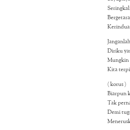
Seringkal
Bergetar
Kerindua
Janganlah
Diriku ya
Mungkin i
Kita terp
( korus )
Biarpun k
Tak pern
Demi tuga
Menerusk