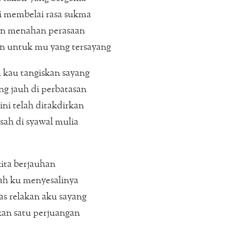
i membelai rasa sukma
an menahan perasaan
n untuk mu yang tersayang
 kau tangiskan sayang
ng jauh di perbatasan
ni telah ditakdirkan
isah di syawal mulia
ita berjauhan
ah ku menyesalinya
s relakan aku sayang
an satu perjuangan