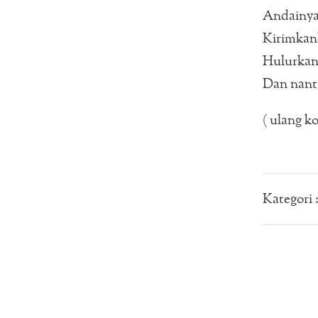
Andainya
Kirimkanl
Hulurkanl
Dan nant
( ulang ko
Kategori 