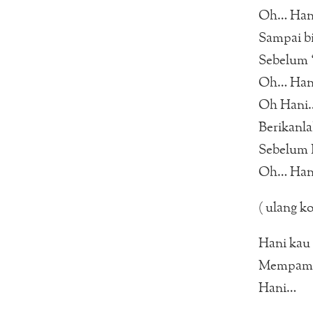
Oh… Han
Sampai bi
Sebelum 
Oh… Han
Oh Hani
Berikanl
Sebelum 
Oh… Han
( ulang ko
Hani kau
Mempamer
Hani…