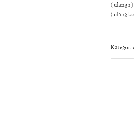
( ulang 1 )
( ulang ko
Kategori 