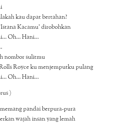
i
lakah kau dapat bertahan?
‘Istana Kacamu’ dirobohkan
i… Oh… Hani…
…
ah nombor sulitmu
Rolls Royce ku menjemputku pulang
i… Oh… Hani…
rus )
 memang pandai berpura-pura
kan wajah insan yang lemah