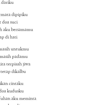
 dariku
irmata dipipiku
 doa suci
ah aku bersamamu
ap di hati
masih untukmu
masih padamu
ita terpisah jiwa
etap dikalbu
kan cintaku
doa kudusku
uhan aku meminta