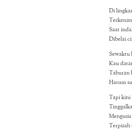
Di lingk
Terkenan
Saat ind
Dibelai ci
Sewaktu 
Kau data
Taburan 
Harum su
Tapi kini
Tinggalka
Mengusir 
Terpisah