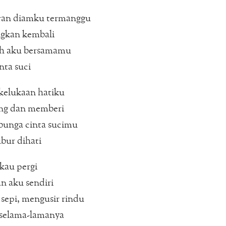
aran diamku termanggu
gkan kembali
ah aku bersamamu
nta suci
kelukaan hatiku
ng dan memberi
bunga cinta sucimu
bur dihati
 kau pergi
n aku sendiri
sepi, mengusir rindu
 selama-lamanya