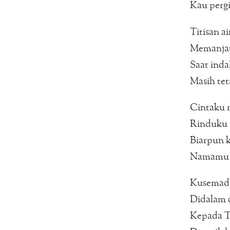
Kau pergi
Titisan a
Memanjat
Saat ind
Masih tet
Cintaku 
Rinduku 
Biarpun k
Namamu t
Kusemadi
Didalam 
Kepada T