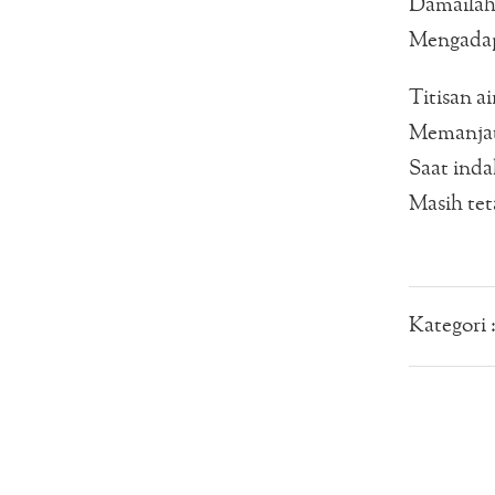
Damailah
Mengadap
Titisan a
Memanjat
Saat ind
Masih tet
Kategori 