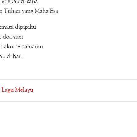
 engkau di sana
 Tuhan yang Maha Esa
irmata dipipiku
 doa suci
ah aku bersamamu
ap di hati
:
Lagu Melayu