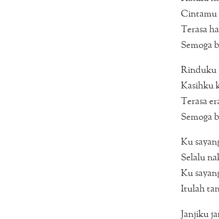
Cintamu 
Terasa ha
Semoga b
Rinduku 
Kasihku k
Terasa er
Semoga b
Ku sayan
Selalu n
Ku sayan
Itulah ta
Janjiku j