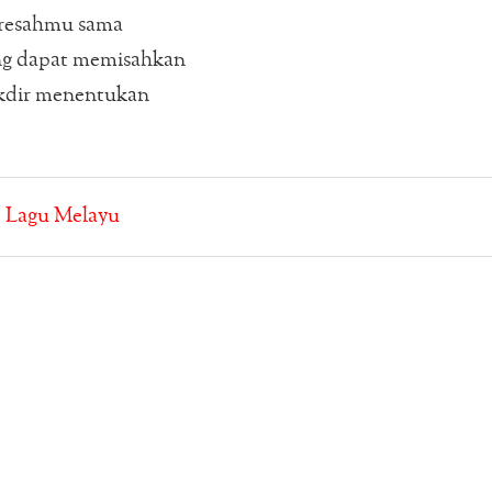
resahmu sama
ng dapat memisahkan
kdir menentukan
:
Lagu Melayu