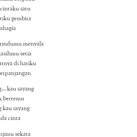
cintaku satu
tiku gembira
ahagia
rindumu menyala
asihmu setia
atnya di hatiku
erpanjangan
g… kau sayang
ak bertemu
g kau sayang
nda cinta
anjimu sekata