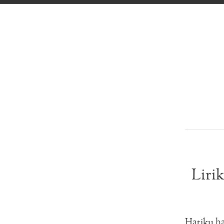
Liri
Hatiku h