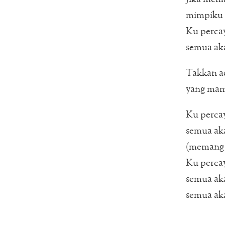
mimpiku 
Ku percay
semua ak
Takkan a
yang mam
Ku percay
semua ak
(memang 
Ku percay
semua ak
semua ak