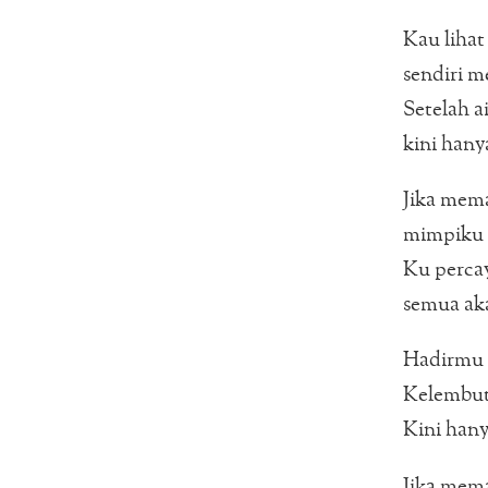
Kau lihat
sendiri m
Setelah a
kini hany
Jika mema
mimpiku 
Ku percay
semua ak
Hadirmu 
Kelembut
Kini han
Jika mema