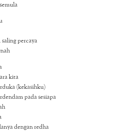
 semula
u
 saling percaya
rnah
a
ara kita
rduka (kekasihku)
erdendam pada sesiapa
ah
a
lanya dengan redha