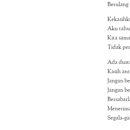
Berulang
Kekasihk
Aku tahu
Kita sama
Tidak pe
Ada dust
Kasih ant
Jangan be
Jangan b
Bersabarl
Menerim
Segala-ga