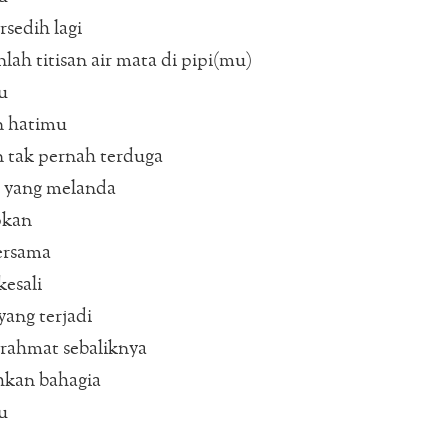
rsedih lagi
lah titisan air mata di pipi(mu)
u
 hatimu
 tak pernah terduga
 yang melanda
pkan
ersama
kesali
yang terjadi
rahmat sebaliknya
kan bahagia
u