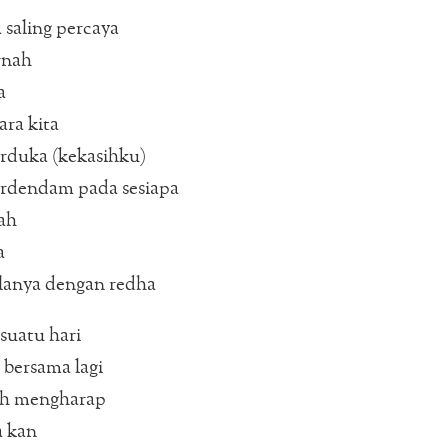
 saling percaya
rnah
a
ara kita
rduka (kekasihku)
erdendam pada sesiapa
ah
a
lanya dengan redha
suatu hari
 bersama lagi
h mengharap
a kan