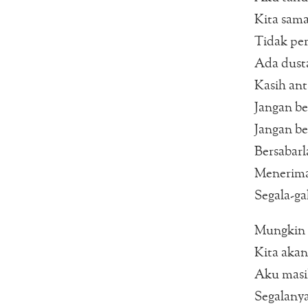
Kita sama
Tidak pe
Ada dust
Kasih ant
Jangan be
Jangan b
Bersabarl
Menerim
Segala-ga
Mungkin 
Kita akan
Aku masi
Segalany