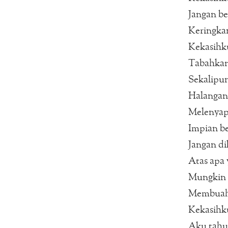
Jangan be
Keringkan
Kekasihk
Tabahkan
Sekalipun
Halangan
Melenya
Impian b
Jangan di
Atas apa 
Mungkin 
Membuah
Kekasihk
Aku tahu