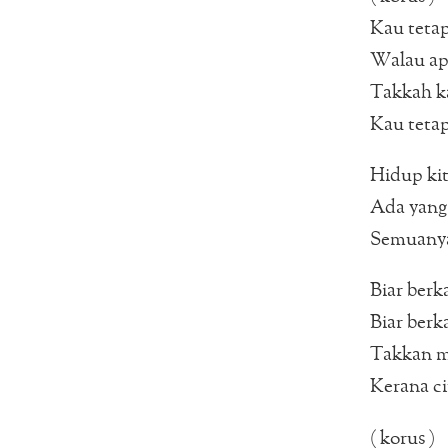
Kau teta
Walau apa
Takkah ka
Kau teta
Hidup kit
Ada yang 
Semuanya
Biar berka
Biar berka
Takkan m
Kerana c
( korus )