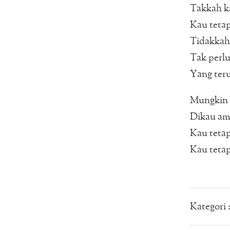
Takkah ka
Kau teta
Tidakkah 
Tak perlu
Yang ter
Mungkin t
Dikau ama
Kau teta
Kau teta
Kategori 