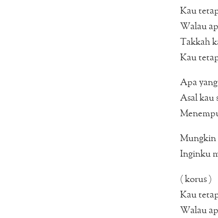
Kau teta
Walau apa
Takkah ka
Kau teta
Apa yang 
Asal kau s
Menempuh
Mungkin t
Inginku 
( korus )
Kau teta
Walau apa