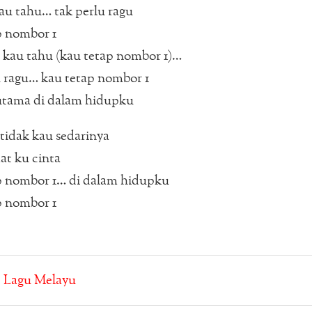
u tahu… tak perlu ragu
p nombor 1
kau tahu (kau tetap nombor 1)…
 ragu… kau tetap nombor 1
utama di dalam hidupku
idak kau sedarinya
t ku cinta
p nombor 1… di dalam hidupku
p nombor 1
:
Lagu Melayu