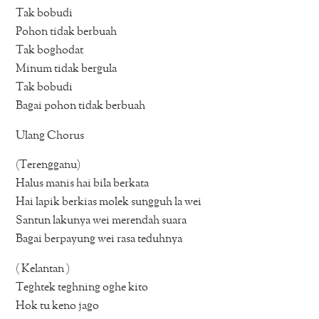
Tak bobudi
Pohon tidak berbuah
Tak boghodat
Minum tidak bergula
Tak bobudi
Bagai pohon tidak berbuah
Ulang Chorus
(Terengganu)
Halus manis hai bila berkata
Hai lapik berkias molek sungguh la wei
Santun lakunya wei merendah suara
Bagai berpayung wei rasa teduhnya
( Kelantan )
Teghtek teghning oghe kito
Hok tu keno jago