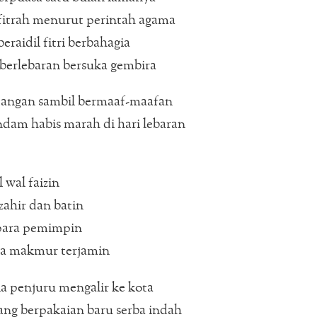
fitrah menurut perintah agama
beraidil fitri berbahagia
 berlebaran bersuka gembira
tangan sambil bermaaf-maafan
dam habis marah di hari lebaran
l wal faizin
ahir dan batin
para pemimpin
a makmur terjamin
la penjuru mengalir ke kota
ng berpakaian baru serba indah