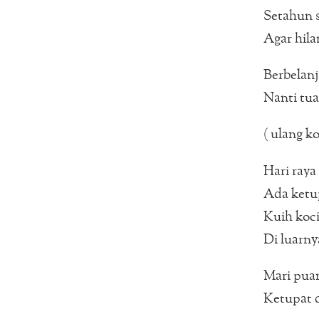
Setahun s
Agar hila
Berbelanj
Nanti tua
( ulang ko
Hari raya 
Ada ketu
Kuih koci
Di luarnya
Mari puan
Ketupat d