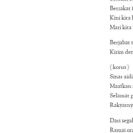
Berzakat 
Kini kita 
Mari kita
Berjabat 
Kirim den
( korus )
Sinar aidi
Maafkan z
Selamat 
Rakyatny
Dari sega
Ramai ora