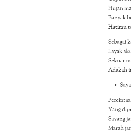
Hujan ma
Banyak be
Hatimu te
Sebagai k
Layak ak
Sekuat m
Adakah in
Saya
Percintaan
Yang dipe
Sayang ja
Marah ja