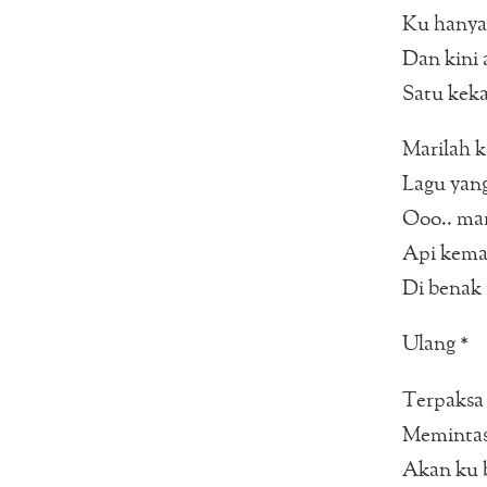
Ku hanya
Dan kini 
Satu kek
Marilah 
Lagu yan
Ooo.. mar
Api kema
Di bena
Ulang *
Terpaksa 
Memintas
Akan ku 