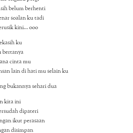
sih belum berhenti
nar soalan ku tadi
rusik kini… ooo
ekasih ku
u bertanya
ana cinta mu
san lain di hati mu selain ku
ng bukannya sehari dua
 kita ini
rsudah dipateri
ngan ikut perasaan
ngan disimpan