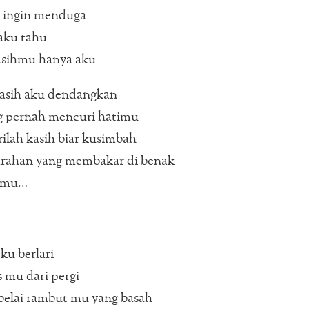
 ingin menduga
aku tahu
asihmu hanya aku
kasih aku dendangkan
g pernah mencuri hatimu
ilah kasih biar kusimbah
rahan yang membakar di benak
k mu…
ku berlari
 mu dari pergi
belai rambut mu yang basah