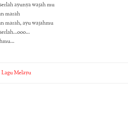
serlah ayunya wajah mu
un marah
n marah, ayu wajahmu
rserlah…ooo…
ahmu…
:
Lagu Melayu