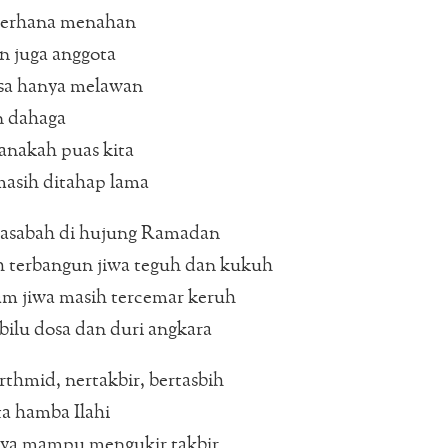
derhana menahan
n juga anggota
asa hanya melawan
n dahaga
anakah puas kita
asih ditahap lama
asabah di hujung Ramadan
 terbangun jiwa teguh dan kukuh
am jiwa masih tercemar keruh
ilu dosa dan duri angkara
rthmid, nertakbir, bertasbih
ta hamba Ilahi
ya mampu mengukir takbir