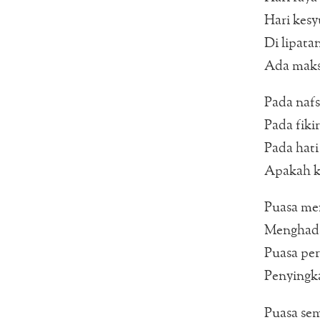
Hari kes
Di lipata
Ada maks
Pada nafs
Pada fiki
Pada hati 
Apakah k
Puasa men
Menghada
Puasa per
Penyingka
Puasa se