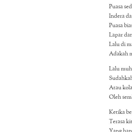
Puasa se
Indera da
Puasa bi
Lapar da
Lalu di m
Adakah m
Lalu muh
Sudahkah
Atau kol
Oleh semb
Ketika be
Terasa ki
Yang han