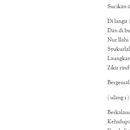
Sucikan d
Di langit 
Dan di bu
Nur Ilahi
Syukurla
Laungkan
Zikir rin
Bergemal
( ulang 1 )
Berkalaml
Kehidupa