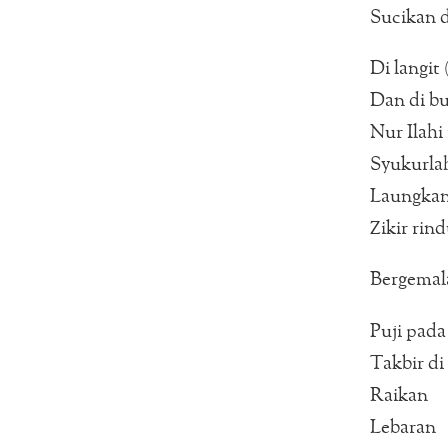
Sucikan d
Di langit 
Dan di bu
Nur Ilahi
Syukurla
Laungkanl
Zikir rin
Bergemal
Puji pada 
Takbir di
Raikan
Lebaran