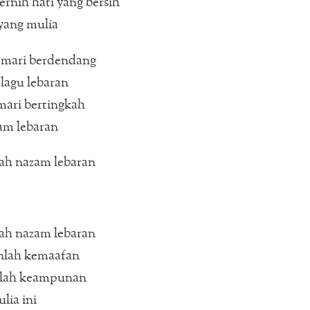
ernih hati yang bersih
yang mulia
mari berdendang
lagu lebaran
mari bertingkah
am lebaran
ah nazam lebaran
ah nazam lebaran
lah kemaafan
lah keampunan
lia ini