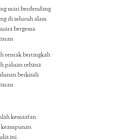
ng mari berdendang
ng di seluruh alam
suara bergema
baran
h rentak bertingkah
h paluan rebana
alunan berkisah
baran
lah kemaafan
n keampunan
lia ini