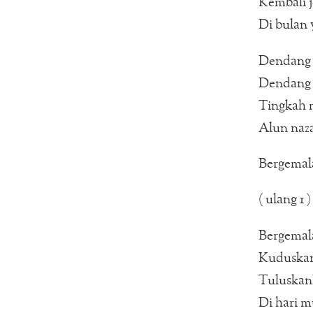
Kembali j
Di bulan 
Dendang 
Dendang 
Tingkah 
Alun naz
Bergemal
( ulang 1 )
Bergemal
Kuduskan
Tuluskan
Di hari mu