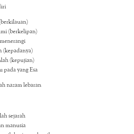
iri
(berkilauan)
mi (berkelipan)
 menerangi
h (kepadanya)
lah (kepujian)
du pada yang Esa
ah nazam lebaran
ah sejarah
n manusia