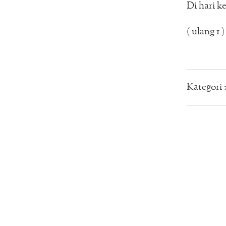
Di hari 
( ulang 1 )
Kategori 