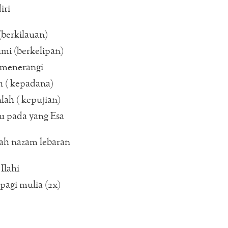
iri
(berkilauan)
mi (berkelipan)
 menerangi
h ( kepadana)
ah ( kepujian)
du pada yang Esa
ah nazam lebaran
Ilahi
 pagi mulia (2x)