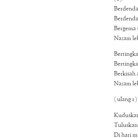
Berdenda
Berdenda
Bergema 
Nazam le
Bertingka
Bertingka
Berkisah 
Nazam le
( ulang 1 )
Kuduskan
Tuluska
Di hari mu