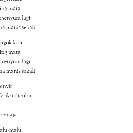
ling mata
 senyum lagi
a manis sekali
engok kita
ling mata
 senyum lagi
a manis sekali
enyit
k aku dicubit
 remaja
malu-malu