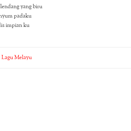
selendang yang biru
senyum padaku
dis impian ku
:
Lagu Melayu