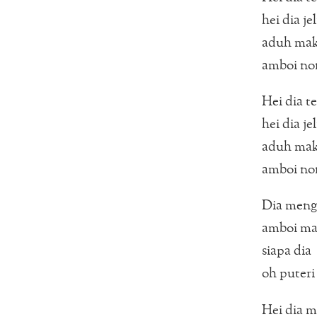
hei dia je
aduh mak
amboi non
Hei dia t
hei dia je
aduh mak
amboi non
Dia meng
amboi ma
siapa dia
oh puteri
Hei dia 