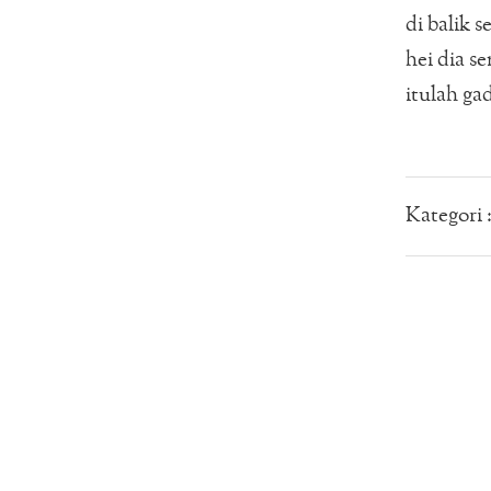
di balik 
hei dia 
itulah ga
Kategori 