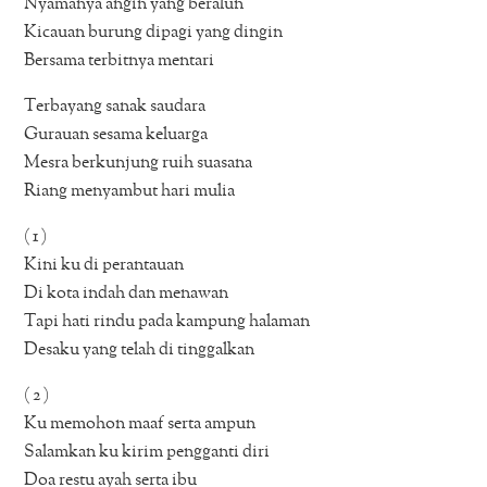
Nyamanya angin yang beralun
Kicauan burung dipagi yang dingin
Bersama terbitnya mentari
Terbayang sanak saudara
Gurauan sesama keluarga
Mesra berkunjung ruih suasana
Riang menyambut hari mulia
( 1 )
Kini ku di perantauan
Di kota indah dan menawan
Tapi hati rindu pada kampung halaman
Desaku yang telah di tinggalkan
( 2 )
Ku memohon maaf serta ampun
Salamkan ku kirim pengganti diri
Doa restu ayah serta ibu