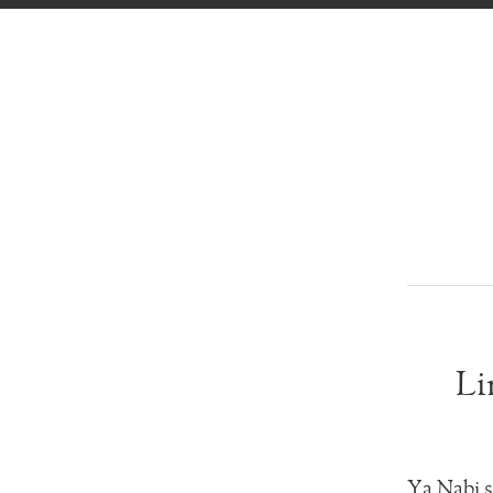
Li
Ya Nabi s