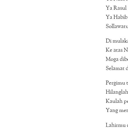
Ya Rasul
Ya Habib
Sollawatu
Di mulak
Ke atas N
Moga dib
Selamat d
Pergimu t
Hilanglah
Kaulah p
Yang men
Lahirmu d