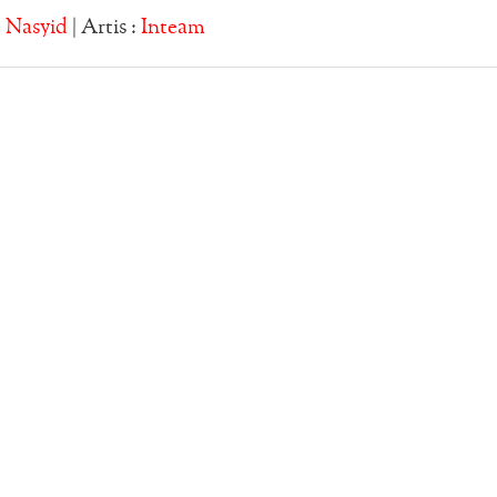
:
Nasyid
| Artis :
Inteam