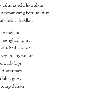
rahmat sekelian alam
 ummat yang bertamadun
bi kekasih Allah
ian melanda
r menghadapinya
oh sebaik ummat
 sepanjang zaman
 tiada lagi
 disanubari
rlalu agung
etap di hati