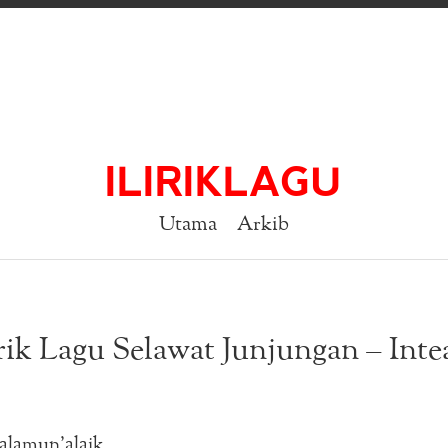
ILIRIKLAGU
Utama
Arkib
rik Lagu Selawat Junjungan – Int
alamun’alaik