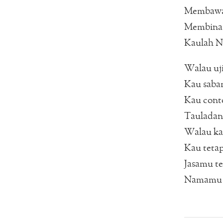
Membawa 
Membina
Kaulah Na
Walau uj
Kau saba
Kau cont
Tauladan
Walau kau
Kau tetap
Jasamu te
Namamu t