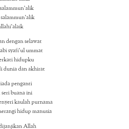
 salammun’alik
 salammun’alik
llahi’alaik
an dengan selawat
abi syafi’ul ummat
erkati hidupku
i dunia dan akhirat
iada penganti
 seri buana ini
enyeri kaulah purnama
erangi hidup manusia
ijanjikan Allah