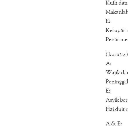
Kuih dan
Makanlah
E:
Ketupat r
Penat me
( korus 2 )
A:
Wajik da
Peningga
E:
Asyik be
Hai duit r
A & E: