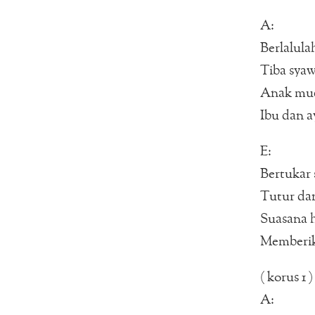
A:
Berlalula
Tiba syaw
Anak mud
Ibu dan a
E:
Bertukar 
Tutur dan
Suasana h
Memberik
( korus 1 )
A: