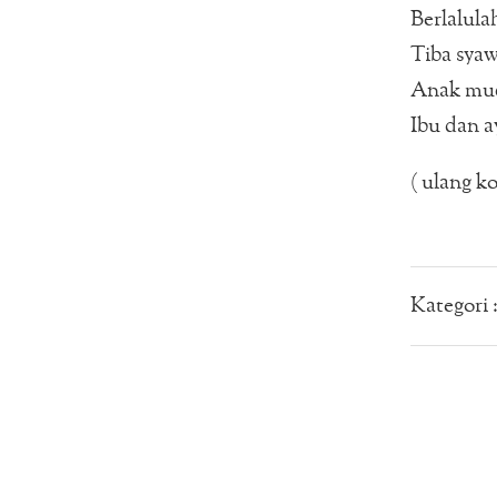
Berlalula
Tiba syaw
Anak mud
Ibu dan a
( ulang ko
Kategori 