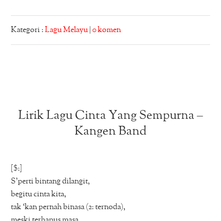
Kategori :
Lagu Melayu
|
0 komen
Lirik Lagu Cinta Yang Sempurna –
Kangen Band
[$:]
S’perti bintang dilangit,
begitu cinta kita,
tak ‘kan pernah binasa (2: ternoda),
meski terhapus masa