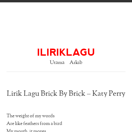
ILIRIKLAGU
Utama
Arkib
Lirik Lagu Brick By Brick – Katy Perry
The weight of my words
Are like feathers from a bird
My mouth, it moves