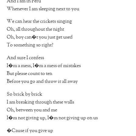
And I am in Peru
Whenever I am sleeping next to you
We can hear the crickets singing
Oh, all throughout the night
Oh, boy can�t you just get used
To something so right?
And sure I confess
I�m a mess, I�m a mess of mistakes
But please count to ten
Before you go and throw it all away
So brick by brick
I am breaking through these walls
Oh, between you and me
I�m not giving up, I�m not giving up on us
�Cause if you give up