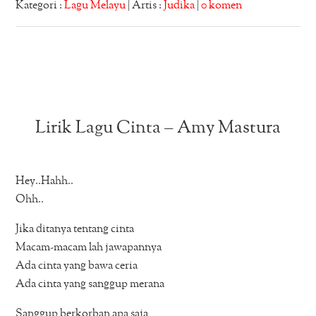
Kategori :
Lagu Melayu
| Artis :
Judika
|
0 komen
Lirik Lagu Cinta – Amy Mastura
Hey..Hahh..
Ohh..
Jika ditanya tentang cinta
Macam-macam lah jawapannya
Ada cinta yang bawa ceria
Ada cinta yang sanggup merana
Sanggup berkorban apa saja