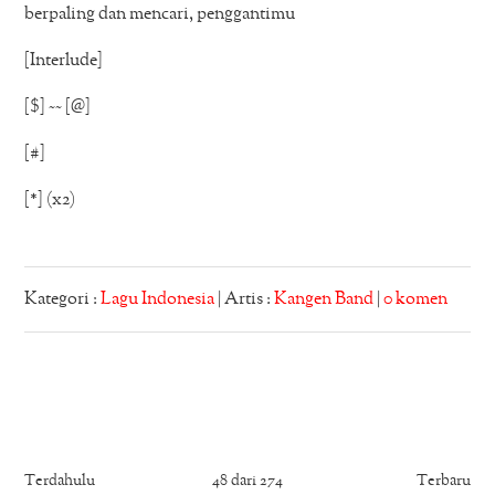
berpaling dan mencari, penggantimu
[Interlude]
[$] ~~ [@]
[#]
[*] (x2)
Kategori :
Lagu Indonesia
| Artis :
Kangen Band
|
0 komen
Terdahulu
48 dari 274
Terbaru