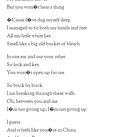
But you won�t hear a thing
�Cause I�ve dug myself deep
I managed to fit both my hands and feet
All my little white lies
Smell like a big old bucket of bleach
In one ear and out your other
So lock and key
You won�t open up for me
So brick by brick
I am breaking through these walls
Oh, between you and me
I�m not giving up, I�m not giving up
I guess
And it feels like you�re in China