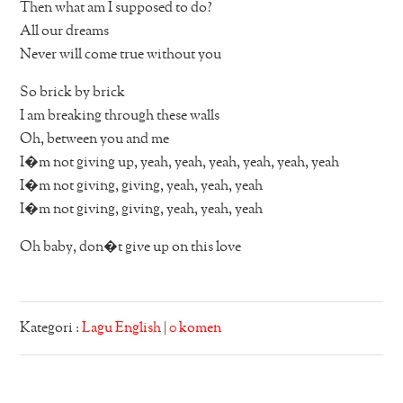
Then what am I supposed to do?
All our dreams
Never will come true without you
So brick by brick
I am breaking through these walls
Oh, between you and me
I�m not giving up, yeah, yeah, yeah, yeah, yeah, yeah
I�m not giving, giving, yeah, yeah, yeah
I�m not giving, giving, yeah, yeah, yeah
Oh baby, don�t give up on this love
Kategori :
Lagu English
|
0 komen