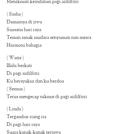
Menikmati keindahan pagi aidilfitri
( Sasha )
Damainya di jiwa
Suasana hari raya
Teman sanak saudara senyuman nan mesra
Harmoni bahagia
( Watie )
Illahi berkati
Di pagi aidilfitri
Ku bersyukur dan ku berdoa
( Semua )
Terus mengecap nikmat di pagi aidilfitri
( Linda )
Tergambar riang ria
Di pagi hari raya
Suara kanak-kanak tertawa