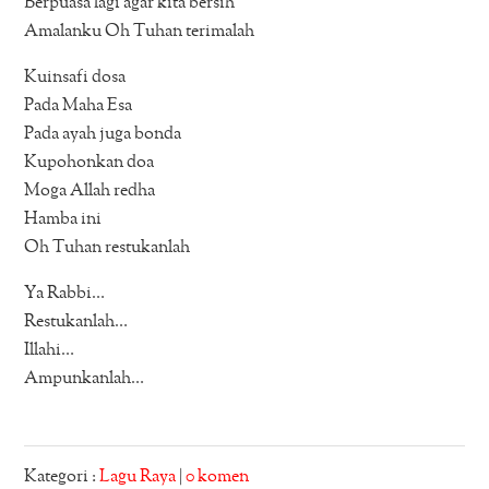
Berpuasa lagi agar kita bersih
Amalanku Oh Tuhan terimalah
Kuinsafi dosa
Pada Maha Esa
Pada ayah juga bonda
Kupohonkan doa
Moga Allah redha
Hamba ini
Oh Tuhan restukanlah
Ya Rabbi…
Restukanlah…
Illahi…
Ampunkanlah…
Kategori :
Lagu Raya
|
0 komen