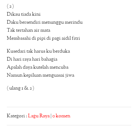
( 2 )
Dikau tiada kini
Daku bersendiri menunggu merindu
Tak tertahan air mata
Membasahi di pipi di pagi aidil fitri
Kusedari tak harus ku berduka
Di hari raya hari bahagia
Apalah daya kutelah mencuba
Namun kepiluan menguasai jiwa
( ulang 1 & 2 )
Kategori :
Lagu Raya
|
0 komen