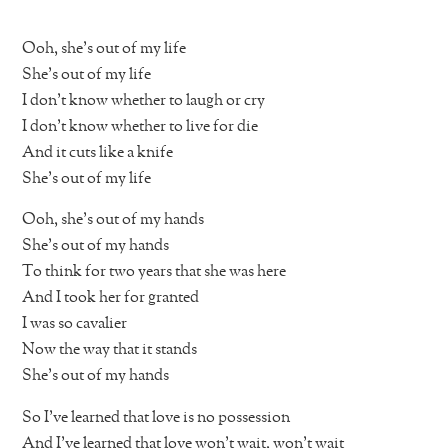
Ooh, she’s out of my life
She’s out of my life
I don’t know whether to laugh or cry
I don’t know whether to live for die
And it cuts like a knife
She’s out of my life
Ooh, she’s out of my hands
She’s out of my hands
To think for two years that she was here
And I took her for granted
I was so cavalier
Now the way that it stands
She’s out of my hands
So I’ve learned that love is no possession
And I’ve learned that love won’t wait, won’t wait