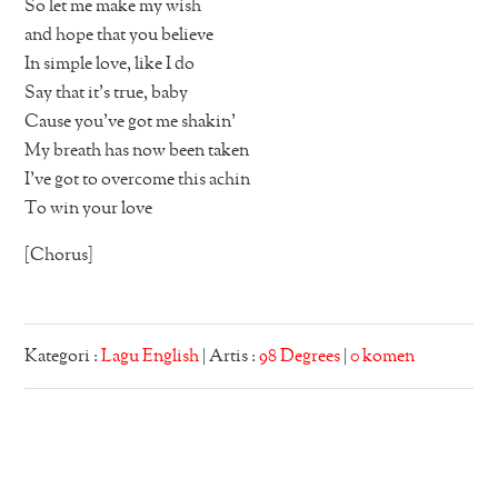
So let me make my wish
and hope that you believe
In simple love, like I do
Say that it’s true, baby
Cause you’ve got me shakin’
My breath has now been taken
I’ve got to overcome this achin
To win your love
[Chorus]
Kategori :
Lagu English
| Artis :
98 Degrees
|
0 komen