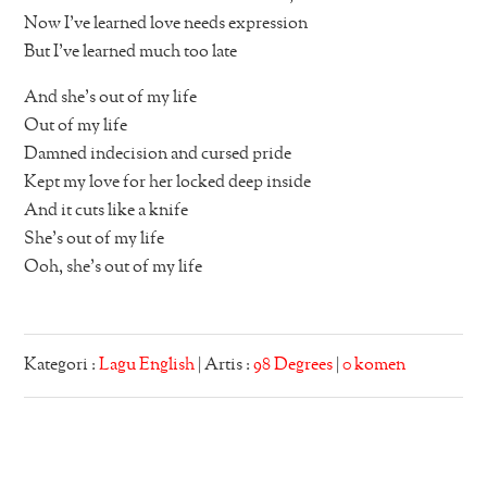
Now I’ve learned love needs expression
But I’ve learned much too late
And she’s out of my life
Out of my life
Damned indecision and cursed pride
Kept my love for her locked deep inside
And it cuts like a knife
She’s out of my life
Ooh, she’s out of my life
Kategori :
Lagu English
| Artis :
98 Degrees
|
0 komen