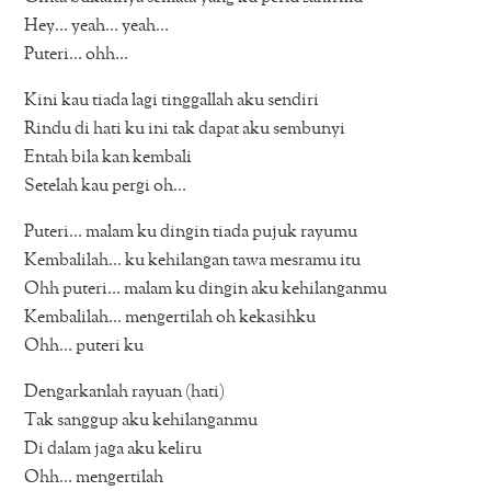
Hey… yeah… yeah…
Puteri… ohh…
Kini kau tiada lagi tinggallah aku sendiri
Rindu di hati ku ini tak dapat aku sembunyi
Entah bila kan kembali
Setelah kau pergi oh…
Puteri… malam ku dingin tiada pujuk rayumu
Kembalilah… ku kehilangan tawa mesramu itu
Ohh puteri… malam ku dingin aku kehilanganmu
Kembalilah… mengertilah oh kekasihku
Ohh… puteri ku
Dengarkanlah rayuan (hati)
Tak sanggup aku kehilanganmu
Di dalam jaga aku keliru
Ohh… mengertilah