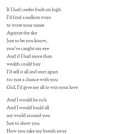
If I had castles built on high
I’d find a million ways
to write your name
Against the sky
Just to let you know,
you’ve caught my eye
And if I had more than
wealth could buy
I’d sell it all and start again
for just a chance with you
Girl, I’d give my all to win your love
And I would be rich
And I would build all
my world around you
Just to show you
How you take my breath away