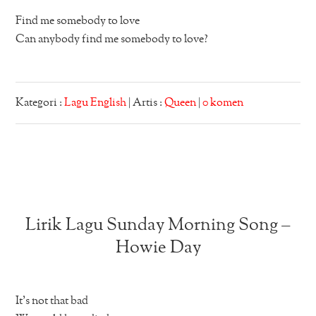
Find me somebody to love
Can anybody find me somebody to love?
Kategori :
Lagu English
| Artis :
Queen
|
0 komen
Lirik Lagu Sunday Morning Song –
Howie Day
It’s not that bad