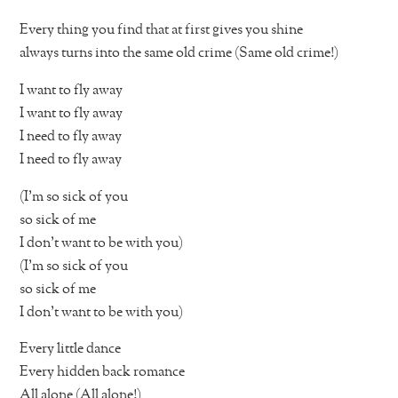
Every thing you find that at first gives you shine
always turns into the same old crime (Same old crime!)
I want to fly away
I want to fly away
I need to fly away
I need to fly away
(I’m so sick of you
so sick of me
I don’t want to be with you)
(I’m so sick of you
so sick of me
I don’t want to be with you)
Every little dance
Every hidden back romance
All alone (All alone!)