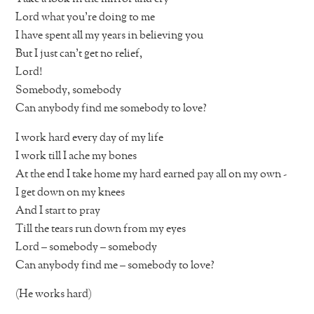
Lord what you’re doing to me
I have spent all my years in believing you
But I just can’t get no relief,
Lord!
Somebody, somebody
Can anybody find me somebody to love?
I work hard every day of my life
I work till I ache my bones
At the end I take home my hard earned pay all on my own -
I get down on my knees
And I start to pray
Till the tears run down from my eyes
Lord – somebody – somebody
Can anybody find me – somebody to love?
(He works hard)