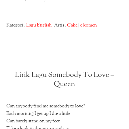
Kategori :
Lagu English
| Artis :
Cake
|
0 komen
Lirik Lagu Somebody To Love –
Queen
Can anybody find me somebody to love?
Each morning I get up I die a little
Can barely stand on my feet
Take a look in the mirror and cry