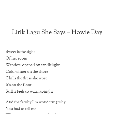
Lirik Lagu She Says – Howie Day
Sweet is the sight
Of her room
Window opened by candlelight
Cold winter on the shore
Chills the dress she wore
It’s on the floor
Still it feels so warm tonight
And that’s why I’m wondering why
You had to tell me