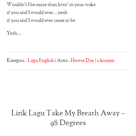
Wouldn’t I be more than livin’ in your wake
if you and I would ever….yeah
if you and I would ever cease to be
Yeah….
Kategori :
Lagu English
| Artis :
Howie Day
|
0 komen
Lirik Lagu Take My Breath Away –
98 Degrees