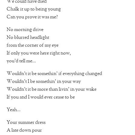
We could have died
Chalk it up to being young
Can you prove it was me?
No morning drive
No blurred headlight
from the corner of my eye
If only you were here right now,
you’d tell me…
Wouldn’t it be somethin’ if everything changed
Wouldn’t I be somethin’ in your way
Wouldn’t it be more than livin’ in your wake
If you and I would ever cease to be
Yeah…
Your summer dress
A late down pour