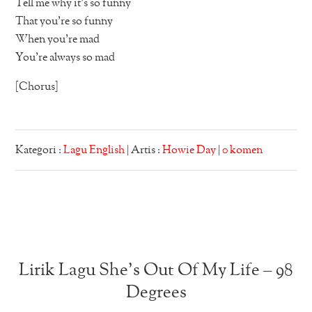
Tell me why it’s so funny
That you’re so funny
When you’re mad
You’re always so mad
[Chorus]
Kategori :
Lagu English
| Artis :
Howie Day
|
0 komen
Lirik Lagu She’s Out Of My Life – 98
Degrees