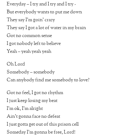
Everyday – I try and I try and I try -
But everybody wants to put me down
They say I’m goin’ crazy
They say I got a lot of water in my brain
Got no common sense
I got nobody left to believe
Yeah – yeah yeah yeah
Oh Lord
Somebody – somebody
Can anybody find me somebody to love?
Got no feel, I got no rhythm
I just keep losing my beat
I’m ok, I’m alright
Ain’t gonna face no defeat
I just gotta get out of this prison cell
Someday I’m gonna be free, Lord!