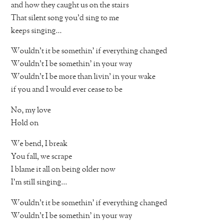
and how they caught us on the stairs
That silent song you’d sing to me
keeps singing…
Wouldn’t it be somethin’ if everything changed
Wouldn’t I be somethin’ in your way
Wouldn’t I be more than livin’ in your wake
if you and I would ever cease to be
No, my love
Hold on
We bend, I break
You fall, we scrape
I blame it all on being older now
I’m still singing…
Wouldn’t it be somethin’ if everything changed
Wouldn’t I be somethin’ in your way